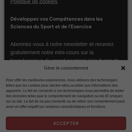
Politique de cookies
Développez vos Compétences dans les
Sciences du Sport et de l’Exercice
Abonnez-vous à notre newsletter et recevez
gratuitement notre mini-cours sur la
biomécanique du grand pectoral et la façon de
Gérer le consentement
le développer otpimalement ! Ce chapitre est
issu de notre formation en ligne “Biomécanique
Pour offrir les meilleures expériences, nous utilisons des technologies
du Fitness”.
telles que les cookies pour stocker et/ou accéder aux informations des
appareils. Le fait de consentir à ces technologies nous permettra de traiter
des données telles que le comportement de navigation ou les ID uniques
S’ABONNER
sur ce site. Le fait de ne pas consentir ou de retirer son consentement peut
avoir un effet négatif sur certaines caractéristiques et fonctions.
ACCEPTER
Copyright © 2011-2026 - Sci-Sport - Tous droits réservés