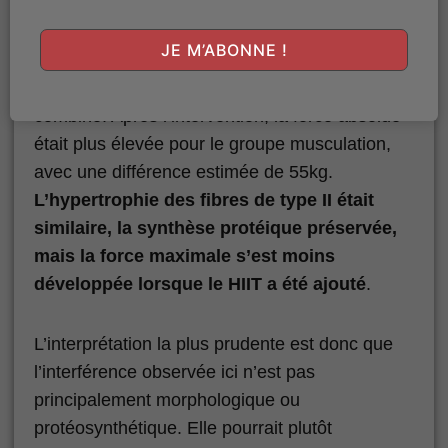
plus forts, mais la progression a été plus
importante avec la musculation seule. Le
JE M’ABONNE !
groupe musculation a gagné environ +88kg au
1RM leg press, contre +55kg pour le groupe
combiné. Après l’intervention, la force absolue
était plus élevée pour le groupe musculation,
avec une différence estimée de 55kg.
L’hypertrophie des fibres de type II était
similaire, la synthèse protéique préservée,
mais la force maximale s’est moins
développée lorsque le HIIT a été ajouté
.
L’interprétation la plus prudente est donc que
l’interférence observée ici n’est pas
principalement morphologique ou
protéosynthétique. Elle pourrait plutôt