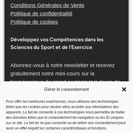
Conditions Générales de Vente
Politique de confidentialité
Politique de cookies
Développez vos Compétences dans les
Sciences du Sport et de l’Exercice
Abonnez-vous à notre newsletter et recevez
gratuitement notre mini-cours sur la
biomécanique du grand pectoral et la façon de
Gérer le consentement
le développer otpimalement ! Ce chapitre est
issu de notre formation en ligne “Biomécanique
Pour offrir les meilleures expériences, nous utilisons des technologies
du Fitness”.
telles que les cookies pour stocker et/ou accéder aux informations des
appareils. Le fait de consentir à ces technologies nous permettra de traiter
des données telles que le comportement de navigation ou les ID uniques
S’ABONNER
sur ce site. Le fait de ne pas consentir ou de retirer son consentement peut
avoir un effet négatif sur certaines caractéristiques et fonctions.