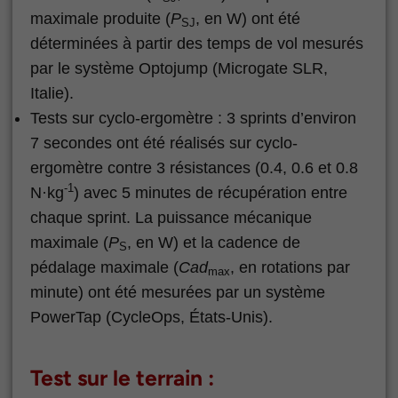
maximale produite (
P
, en W) ont été
SJ
déterminées à partir des temps de vol mesurés
par le système Optojump (Microgate SLR,
Italie).
Tests sur cyclo-ergomètre : 3 sprints d’environ
7 secondes ont été réalisés sur cyclo-
ergomètre contre 3 résistances (0.4, 0.6 et 0.8
-1
N·kg
) avec 5 minutes de récupération entre
chaque sprint. La puissance mécanique
maximale (
P
, en W) et la cadence de
S
pédalage maximale (
Cad
, en rotations par
max
minute) ont été mesurées par un système
PowerTap (CycleOps, États-Unis).
Test sur le terrain :