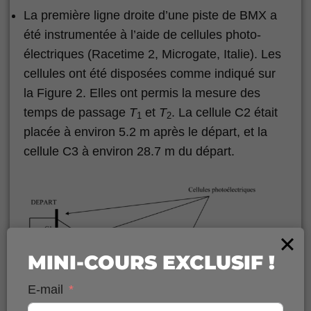
La première ligne droite d’une piste de BMX a
été instrumentée à l’aide de cellules photo-
électriques (Racetime 2, Microgate, Italie). Les
cellules ont été disposées comme indiqué sur
la Figure 2. Elles ont permis la mesure des
temps de passage
T
et
T
. La cellule C2 était
1
2
placée à environ 5.2 m après le départ, et la
cellule C3 à environ 28.7 m du départ.
MINI-COURS EXCLUSIF !
E-mail