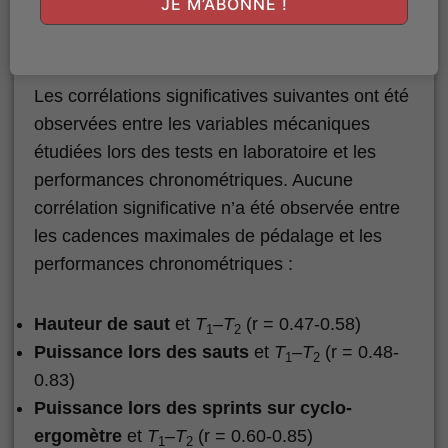
JE M’ABONNE !
Résultats & Analyses
Les corrélations significatives suivantes ont été
observées entre les variables mécaniques
étudiées lors des tests en laboratoire et les
performances chronométriques. Aucune
corrélation significative n’a été observée entre
les cadences maximales de pédalage et les
performances chronométriques :
Hauteur de saut
et
T
–
T
(r = 0.47-0.58)
1
2
Puissance lors des sauts
et
T
–
T
(r = 0.48-
1
2
0.83)
Puissance lors des sprints sur cyclo-
ergomètre
et
T
–
T
(r = 0.60-0.85)
1
2