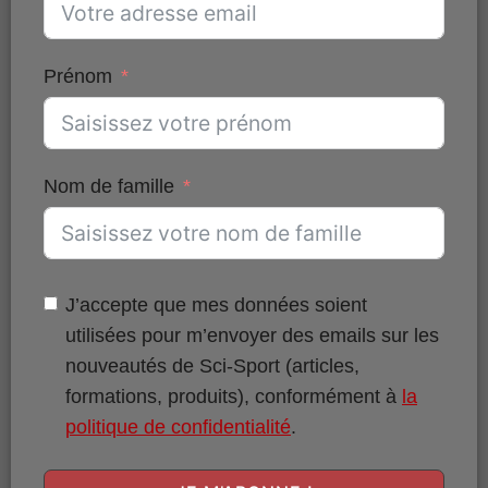
Figure 2.
Placement des 3 cellules photo-électriques sur la ligne
droite de départ d’une piste de BMX. La cellule C2 est placée à
environ 5.2 m après le départ, et la cellule C3 à environ 28.7 m
du départ.
Prénom
Concernant les tests en laboratoire, la
puissance produite lors des sauts et des sprints
a été exprimée en valeur absolue mais
Nom de famille
également en valeur relative à la masse
corporelle des pilotes pour mieux comparer les
pilotes entre eux.
J’accepte que mes données soient
Pour analyser ces données, des corrélations de
utilisées pour m’envoyer des emails sur les
Bravais-Pearson ont été réalisées entre les
nouveautés de Sci-Sport (articles,
variables biomécaniques mesurées lors des
formations, produits), conformément à
la
tests en laboratoire et la performance
politique de confidentialité
.
chronométrique en
T
et en
T
.
1
2