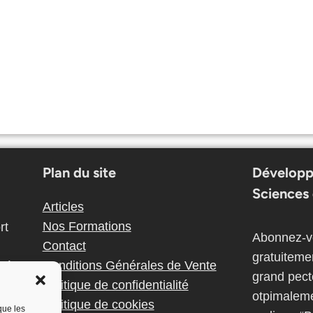
Plan du site
Développ
Sciences 
Articles
Nos Formations
rt
Abonnez-vo
Contact
gratuiteme
Conditions Générales de Vente
nnés
grand pect
Politique de confidentialité
otpimaleme
Politique de cookies
que les