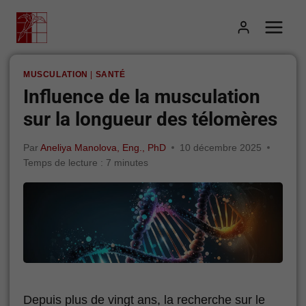
Aller
au
contenu
MUSCULATION
|
SANTÉ
Influence de la musculation
sur la longueur des télomères
Par
Aneliya Manolova, Eng., PhD
10 décembre 2025
Temps de lecture :
7
minutes
Depuis plus de vingt ans, la recherche sur le