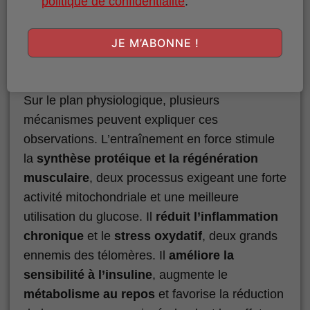
du stress oxydatif.
Cela étant dit d’autres
politique de confidentialité
.
études ont rapporté un effet positif des
activités d’endurance sur la longueur des
JE M’ABONNE !
télomères
.
Sur le plan physiologique, plusieurs
mécanismes peuvent expliquer ces
observations. L’entraînement en force stimule
la
synthèse protéique et la régénération
musculaire
, deux processus exigeant une forte
activité mitochondriale et une meilleure
utilisation du glucose. Il
réduit l’inflammation
chronique
et le
stress oxydatif
, deux grands
ennemis des télomères. Il
améliore la
sensibilité à l’insuline
, augmente le
métabolisme au repos
et favorise la réduction