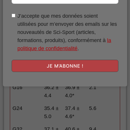
G16
33.9 ±
34.2 ±
0.8
4.3
4.3*
J’accepte que mes données soient
utilisées pour m’envoyer des emails sur les
G24
33.6 ±
35.0 ±
4.0
nouveautés de Sci-Sport (articles,
4.3
4.7*
formations, produits), conformément à
la
G32
35.9 ±
38.4 ±
7.0
politique de confidentialité
.
3.8
4.2**
JE M’ABONNE !
MT
Vast Lat
(mm)
G16
36.2 ±
36.9 ±
2.1
4.4
4.0*
G24
35.4 ±
37.4 ±
5.6
5.0
4.6*
G32
37.1 ±
40.6 ±
9.4