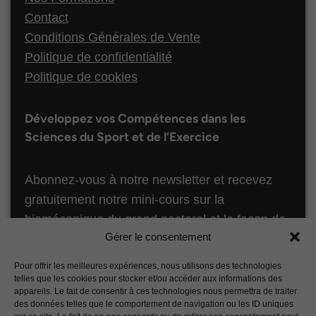
Contact
Conditions Générales de Vente
Politique de confidentialité
Politique de cookies
Développez vos Compétences dans les
Sciences du Sport et de l’Exercice
Abonnez-vous à notre newsletter et recevez
gratuitement notre mini-cours sur la
biomécanique du grand pectoral et la façon de
Gérer le consentement
le développer otpimalement ! Ce chapitre est
issu de notre formation en ligne “Biomécanique
Pour offrir les meilleures expériences, nous utilisons des technologies
du Fitness”.
telles que les cookies pour stocker et/ou accéder aux informations des
appareils. Le fait de consentir à ces technologies nous permettra de traiter
des données telles que le comportement de navigation ou les ID uniques
S’ABONNER