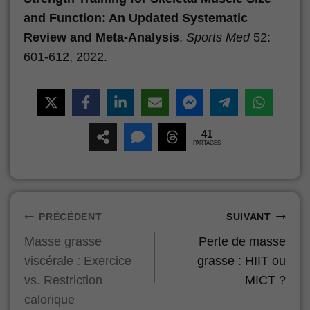
and Function: An Updated Systematic
Review and Meta‑Analysis
.
Sports Med
52:
601-612, 2022.
41
PARTAGES
Navigation
PRÉCÉDENT
SUIVANT
Masse grasse
Perte de masse
de
viscérale : Exercice
grasse : HIIT ou
l’article
vs. Restriction
MICT ?
calorique